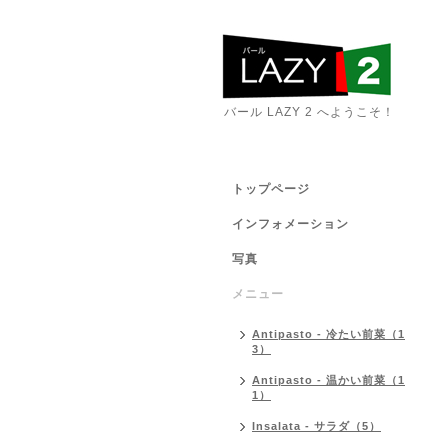
バール LAZY 2 へようこそ！
トップページ
インフォメーション
写真
メニュー
Antipasto - 冷たい前菜（1
3）
Antipasto - 温かい前菜（1
1）
Insalata - サラダ（5）